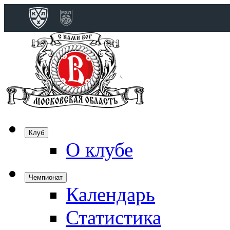
Конференция 
Дивизион Бобро
Лада
СКА
Спартак
Клуб
Торпедо
О клубе
ХК Сочи
Чемпионат
Календарь
Дивизион Тарас
Динамо Мн
Статистика
Динамо М