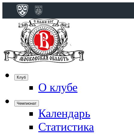
Конференция 
Дивизион Бобро
Лада
СКА
Спартак
Клуб
Торпедо
О клубе
ХК Сочи
Чемпионат
Календарь
Дивизион Тарас
Динамо Мн
Статистика
Динамо М