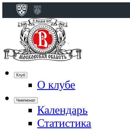
Конференция 
Дивизион Бобро
Лада
СКА
Спартак
Клуб
Торпедо
О клубе
ХК Сочи
Чемпионат
Календарь
Дивизион Тарас
Динамо Мн
Статистика
Динамо М