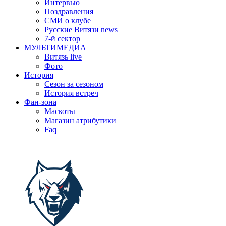
Интервью
Поздравления
СМИ о клубе
Русские Витязи news
7-й сектор
МУЛЬТИМЕДИА
Витязь live
Фото
История
Сезон за сезоном
История встреч
Фан-зона
Маскоты
Магазин атрибутики
Faq