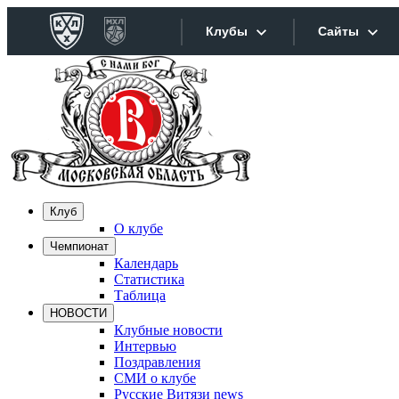
Клубы
Сайты
Конференция «Запад»
Сайты
Дивизион Боброва
Лада
Видеотра
СКА
Хайлайт
Клуб
Спартак
О клубе
Текстовы
Чемпионат
Торпедо
Календарь
Интернет
ХК Сочи
Статистика
Таблица
Фотобанк
НОВОСТИ
Дивизион Тарасова
Клубные новости
Интервью
Динамо Мн
Прилож
Поздравления
СМИ о клубе
Динамо М
Русские Витязи news