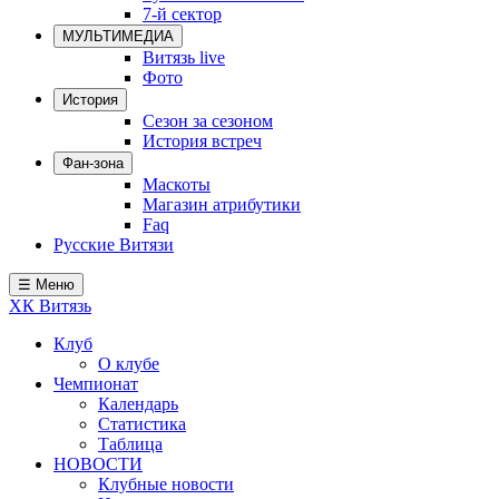
7-й сектор
Локомотив
МУЛЬТИМЕДИА
Северсталь
Витязь live
Фото
ЦСКА
История
Сезон за сезоном
Шанхайские Драконы
История встреч
Фан-зона
Маскоты
Магазин атрибутики
Faq
Русские Витязи
☰ Меню
ХК Витязь
Клуб
О клубе
Чемпионат
Календарь
Статистика
Таблица
НОВОСТИ
Клубные новости