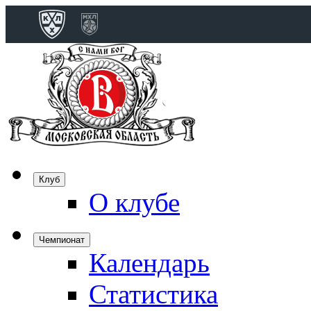
Конференция 
Дивизион Бобро
Лада
СКА
Спартак
Клуб
Торпедо
О клубе
ХК Сочи
Чемпионат
Календарь
Дивизион Тарас
Динамо Мн
Статистика
Динамо М