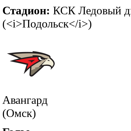
Стадион:
КСК Ледовый дв
(<i>Подольск</i>)
Авангард
(Омск)