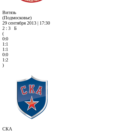
Витязь
(Подмосковье)
29 сентября 2013 | 17:30
2 : 3 Б
(
0:0
1:1
1:1
0:0
1:2
)
СКА