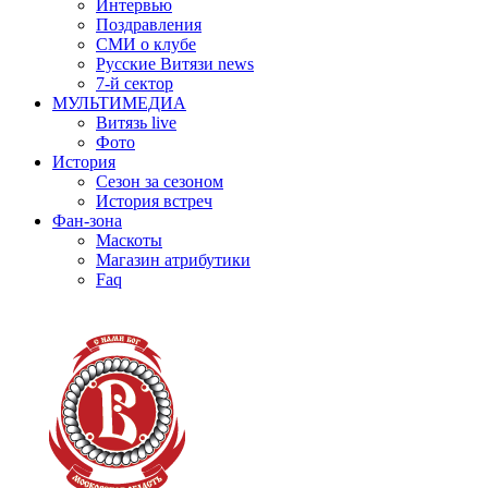
Интервью
Поздравления
СМИ о клубе
Русские Витязи news
7-й сектор
МУЛЬТИМЕДИА
Витязь live
Фото
История
Сезон за сезоном
История встреч
Фан-зона
Маскоты
Магазин атрибутики
Faq