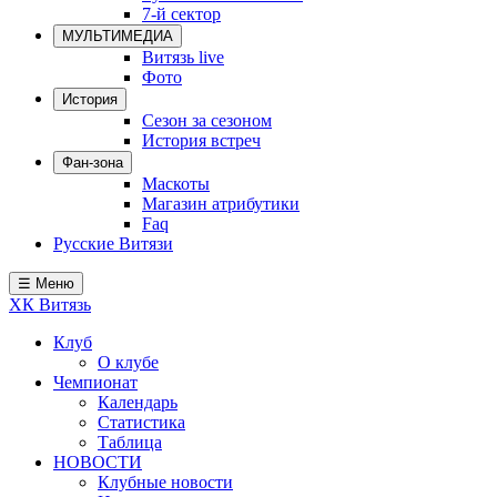
7-й сектор
Локомотив
МУЛЬТИМЕДИА
Северсталь
Витязь live
Фото
ЦСКА
История
Сезон за сезоном
Шанхайские Драконы
История встреч
Фан-зона
Маскоты
Магазин атрибутики
Faq
Русские Витязи
☰ Меню
ХК Витязь
Клуб
О клубе
Чемпионат
Календарь
Статистика
Таблица
НОВОСТИ
Клубные новости