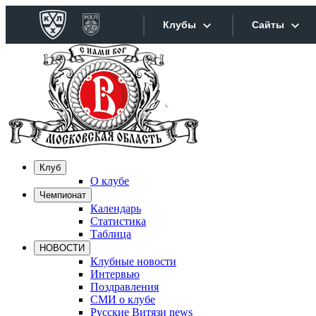
Клубы
Сайты
Конференция «Запад»
Сайты
Дивизион Боброва
Лада
Видеотра
СКА
Хайлайт
Клуб
Спартак
О клубе
Текстовы
Чемпионат
Торпедо
Календарь
Интернет
ХК Сочи
Статистика
Таблица
Фотобанк
НОВОСТИ
Дивизион Тарасова
Клубные новости
Интервью
Динамо Мн
Прилож
Поздравления
СМИ о клубе
Динамо М
Русские Витязи news