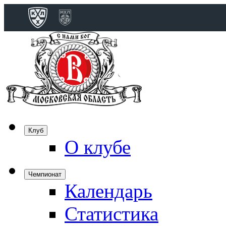
Конференция 
Дивизион Бобро
Лада
СКА
Спартак
Клуб
Торпедо
О клубе
ХК Сочи
Чемпионат
Календарь
Дивизион Тарас
Динамо Мн
Статистика
Динамо М