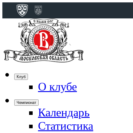
Конференция 
Дивизион Бобро
Лада
СКА
Спартак
Клуб
Торпедо
О клубе
ХК Сочи
Чемпионат
Календарь
Дивизион Тарас
Динамо Мн
Статистика
Динамо М