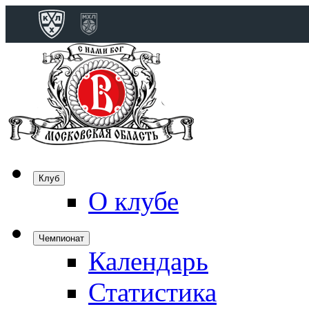
Конференция 
Дивизион Бобро
Лада
СКА
Спартак
Клуб
Торпедо
О клубе
ХК Сочи
Чемпионат
Календарь
Дивизион Тарас
Динамо Мн
Статистика
Динамо М