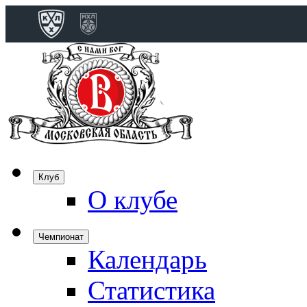
Конференция 
Дивизион Бобро
Лада
СКА
Спартак
Клуб
Торпедо
О клубе
ХК Сочи
Чемпионат
Календарь
Дивизион Тарас
Динамо Мн
Статистика
Динамо М