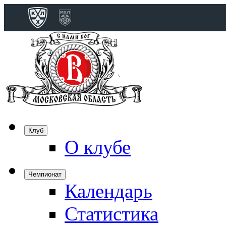
Конференция 
Дивизион Бобро
Лада
СКА
Спартак
Клуб
Торпедо
О клубе
ХК Сочи
Чемпионат
Календарь
Дивизион Тарас
Динамо Мн
Статистика
Динамо М