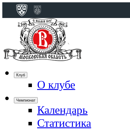
Конференция 
Дивизион Бобро
Лада
СКА
Спартак
Клуб
Торпедо
О клубе
ХК Сочи
Чемпионат
Календарь
Дивизион Тарас
Динамо Мн
Статистика
Динамо М