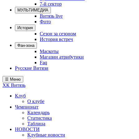
7-й сектор
Локомотив
МУЛЬТИМЕДИА
Северсталь
Витязь live
Фото
ЦСКА
История
Сезон за сезоном
Шанхайские Драконы
История встреч
Фан-зона
Маскоты
Магазин атрибутики
Faq
Русские Витязи
☰ Меню
ХК Витязь
Клуб
О клубе
Чемпионат
Календарь
Статистика
Таблица
НОВОСТИ
Клубные новости