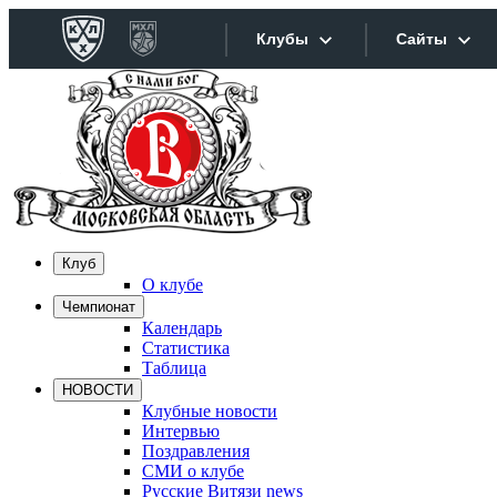
Клубы
Сайты
Конференция «Запад»
Сайты
Дивизион Боброва
Лада
Видеотра
СКА
Хайлайт
Клуб
Спартак
О клубе
Текстовы
Чемпионат
Торпедо
Календарь
Интернет
ХК Сочи
Статистика
Таблица
Фотобанк
НОВОСТИ
Дивизион Тарасова
Клубные новости
Интервью
Динамо Мн
Прилож
Поздравления
СМИ о клубе
Динамо М
Русские Витязи news