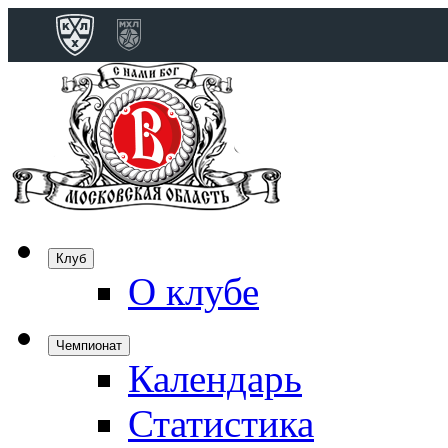
Конференция 
Дивизион Бобро
Лада
СКА
Спартак
Клуб
Торпедо
О клубе
ХК Сочи
Чемпионат
Календарь
Дивизион Тарас
Динамо Мн
Статистика
Динамо М