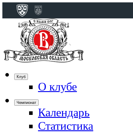
Конференция 
Дивизион Бобро
Лада
СКА
Спартак
Клуб
Торпедо
О клубе
ХК Сочи
Чемпионат
Календарь
Дивизион Тарас
Динамо Мн
Статистика
Динамо М