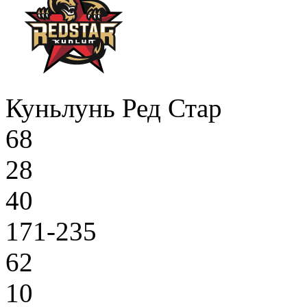
Куньлунь Ред Стар
68
28
40
171-235
62
10