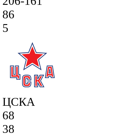
206-161
86
5
ЦСКА
68
38