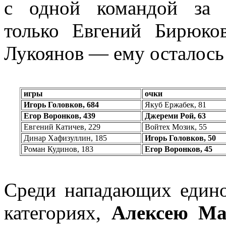
с одной командой за
только Евгений Бирюко
Лукоянов — ему осталось 
игры
очки
Игорь Головков, 684
Якуб Ержабек, 81
Егор Воронков, 439
Джереми Рой, 63
Евгений Катичев, 229
Войтех Мозик, 55
Динар Хафизуллин, 185
Игорь Головков, 50
Роман Кудинов, 183
Егор Воронков, 45
Среди нападающих едино
категориях,
Алексею Ма