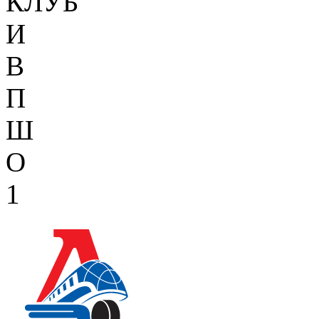
КЛУБ
И
В
П
Ш
О
1