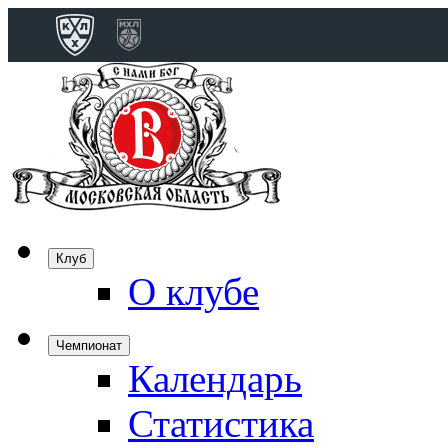
Конференция 
Дивизион Бобро
Лада
СКА
Спартак
Клуб
Торпедо
О клубе
ХК Сочи
Чемпионат
Календарь
Дивизион Тарас
Динамо Мн
Статистика
Динамо М