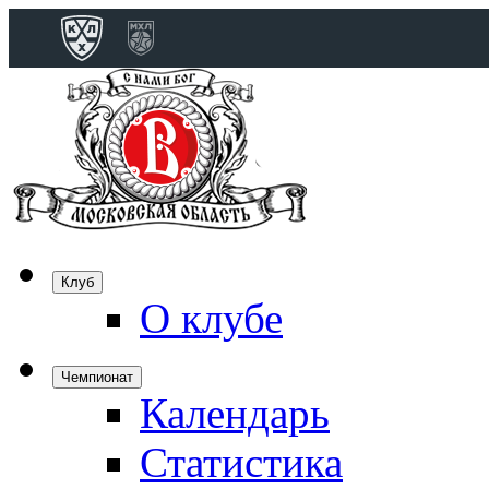
Конференция 
Дивизион Бобро
Лада
СКА
Спартак
Клуб
Торпедо
О клубе
ХК Сочи
Чемпионат
Календарь
Дивизион Тарас
Динамо Мн
Статистика
Динамо М